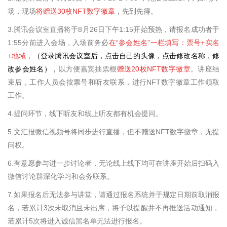
场，现场
将赠送
30
枚
NFT
数字徽章
，先到先得。
3.腾讯会议室直播将于
8
月
26
日下午
1:15
开始预热，请报名成功者于
1:55
分前进入会场，入场前务必
在“参会姓名”一栏填写：票号
+
实名
+
地域，
（登录腾讯会议室后，点击自己的头像，点击修改名称，修
改参会姓名），
以方便嘉宾抽票根
赠送
20
枚
NFT
数字徽章
。讲座结
束后，工作人员会按票号和听友联系，进行
NFT
数字徽章工作领取
工作。
4.提问环节，线下听友和线上听友都有机会提问。
5.文汇报微信视频号将同步进行直播，但不赠送
NFT
数字徽章，无提
问权。
6.有意愿参与进一步讨论者，无论线上线下均可在讲座开始后扫码入
微信讨论群深化学习和会务联系。
7.如果报名后无法参与讲堂，请通过报名系统并于规定日期前取消报
名，若累计
3
次未取消且未出席，将予以提醒并不再推送活动通知，
若累计
5
次将进入诚信黑名单无法进行报名。