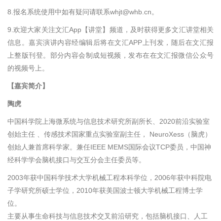
8.报名系统使用中如有疑问请联系
whjt@whb.cn
。
9.欢迎大家关注文汇
App
【讲堂】频道，及时获得更多文汇讲堂相关
信息。嘉宾演讲内容经编辑后将在文汇
APP
上刊发，随后在文汇报
上整版刊登。部分内容会制成短视频，发布在在文汇报微信公众号
的视频号上。
【嘉宾简介】
陶虎
中国科学院上海微系统与信息技术研究所副所长、
2020
前沿实验室
创始主任 、传感技术国家重点实验室副主任，
NeuroXess
（脑虎）
创始人兼首席科学家。兼任
IEEE MEMS
国际会议
TCP
委员，中国神
经科学学会脑机接口与交互分会主任委员等。
2003年获中国科学技术大学机械工程本科学位，
2006
年获中科院电
子学研究所硕士学位，
2010
年获美国波士顿大学机械工程博士学
位。
主要从事生命科技与信息技术交叉前沿研究，包括脑机接口、人工