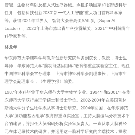
智能、生物材料以及植入式医疗器械。承担多项国家和省部级科研
任务，包括科技创新
2030
“新一代人工智能”重大项目首席科学家
等。获得
2021
年世界人工智能大会最高奖
SAIL
奖（
Super AI
Leader
）、
2020
年上海市杰出青年科技贡献奖、
2021
年中科院青年
科学家奖等。
林龙年
华东师范大学脑科学与教育创新研究院常务副院长，教授，博士生
导师，华东师范大学“脑功能基因组学”教育部重点实验室主任。现任
中国神经科学会常务理事，上海市神经科学会副理事长，上海市生
理学会副理事长，《生理学报》编委。
1987年本科毕业于华东师范大学生物学专业。
1994
年和
2001
年在华
东师范大学获得生理学硕士和博士学位。
2002-2004
年在美国普林
斯顿大学分子生物学系从事博士后研究。
2004
年回国，在华东师范
大学“脑功能基因组学”教育部重点实验室，主持大脑编码分析技术平
台的建设，并担任大脑编码分析实验室负责人。一直从事大脑神经
元在体记录技术的研发，并运用这一脑科学研究的尖端技术，探索