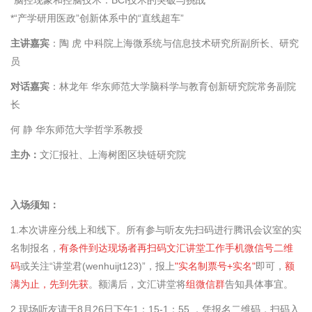
*
“产学研用医政”创新体系中的“直线超车”
主讲嘉宾
：陶
虎
中科院上海微系统与信息技术研究所副所长、研究
员
对话嘉宾
：林龙年
华东师范大学脑科学与教育创新研究院常务副院
长
何
静
华东师范大学哲学系教授
主办：
文汇报社、上海树图区块链研究院
入场须知：
1.本次讲座分线上和线下。所有参与听友先扫码进行腾讯会议室的实
名制报名，
有条件到达现场者再扫码文汇讲堂工作手机微信号二维
码
或关注“讲堂君(wenhui
jt123)
”，报上
"实名制票号
+
实名"
即可，
额
满为止
，先到先获
。额满后，文汇讲堂将
组微信群
告知具体事宜。
2.现场听友请于
8
月
26
日下午
1
：
15-1
：
55
，凭报名二维码，扫码入