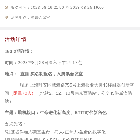
报名时间：2023-08-16 21:50 至 2023-08-25 19:00
活动地点：腾讯会议室
活动详情
163-2
期详情：
时间：
2023年
8
月
26
日周六下午
14-17
点
地点：
直播 实名制报名，入腾讯会议室
现场 上海静安区威海路
755
号上海报业大厦
43
楼融媒创新空
间
（限量
70
人）
（地铁
2
、
12
、
13
号南京西路站，公交
49
路威海路
站）
主题：脑机接口：生命进化新高度、
BTIT
时代新角色
要点先睹：
*
硅基器件融入碳基生命：病人
-
正常人
-
生命的数字化
*
脑控现象和控脑技术：
BCI
技术的突破与挑战