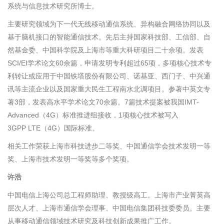
系统与信息技术研究所博士。
主要研究领域为下一代无线移动通信系统、异构融合网络协同以及
基于脑机接口的智能通信技术。
先后主持国家科技部、工信部、自
然基金委、中国科学院及上海市等重大科研项目二十余项。发表
SCI/EI
学术论文
60
余篇，申请发明专利超过
65
项，多项核心技术专
利转让或应用于中国铁塔股份有限公司、诺基亚、西门子、中兴通
讯等主流企业以及国家重大民生工程南水北调项目。参著中英文专
著
3
部，发表高水平学术论文
70
余篇。
7
篇技术提案被我国
IMT-
Advanced
（
4G
）标准推进组接收，
1
项核心技术被写入
3GPP LTE
（
4G
）国际标准。
相关工作荣获上海市科技进步二等奖、中国通信学会技术发明一等
奖、上海市技术发明一等奖等多个奖项。
许浩
中国电信上海公司总工程师助理、教授级高工。上海市产业菁英高
层次人才、上海市通信学会理事、中国电信集团科技委委员。主要
从事移动通信领域技术研究及科技创新成果推广工作。