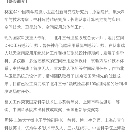
【
嘉宾简介】
林宝军
中国科学院微小卫星创新研究院研究员
，原副院长
。航天科
学与技术专家，中科院特聘研究员，长期从事计算机控制与应用、
空间技术、卫星总体、空间应用总体等工作。
现为国家科技重大专项——北斗三号卫星系统总设计师，地月空间
DRO工程总设计师，曾任神舟飞船应用系统副总设计师。在从事载
人航天空间应用系统总体工作和担任副总设计师期间，发展了多学
科、多仪器、多运控模式的空间应用总体设计、试验方法和技术体
系，主持完成了首发无人、首发载人飞船等空间应用任务；作为北
斗卫星系统总设计师，带领团队取得了10余项国际领先的创新成
果，目前已经主持完成了北斗三号2颗试验星和10颗组网星的研制和
发论场射任务。
相关工作荣获国家科学技术进步奖特等奖、上海市科技进步一等
奖、中国科学院杰出科技成就奖、全国创新争先奖等
周婷
上海大学微电子学院副院长、教授、博士生导师
。
上海市青年
科技英才、优秀学术
/
技术带头人、三八红旗手
。
中国科学院上海微