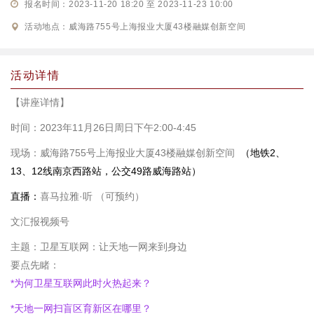
报名时间：2023-11-20 18:20 至 2023-11-23 10:00
活动地点：威海路755号上海报业大厦43楼融媒创新空间
活动详情
【
讲座详情
】
时间：2023年1
1
月
26
日周日下午2
:00
-
4:45
现场
：威海路755号上海报业大厦43楼融媒创新空间
（地铁2、
13、12线南京西路站，公交49路威海路站）
直播：
喜马拉雅·听
（可预约）
文汇报视频号
主题：
卫星互联网：让天地一网来到身边
要点先睹：
*
为何卫星互联网此时火热起来
？
*
天地一网扫盲区育新区在哪里
？