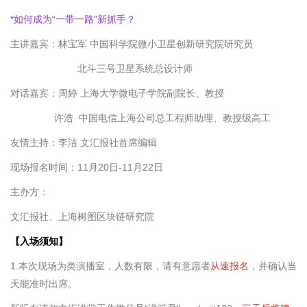
*
如何成为“一带一路”新抓手？
主讲嘉宾：
林宝军
中国科学院微小卫星创新研究院研究员
北斗三号卫星系统总设计师
对话嘉宾：
周婷
上海
大学微电子学院
副院长、教授
许浩 中国电信上海公司总工程师助理、教授级高工
友情主持：
李洁
文汇报社首席编辑
现场报名时间：
1
1
月
20
日-1
1
月
22
日
主办方：
文汇
报社、
上海树图区块链研究院
【
入场须知
】
1.
本次现场为类演播室，
人数
有限，请有意愿者
从速报名
，并确认当
天能准时出席。