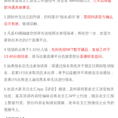
新听友请加文汇讲堂工作微信号“讲堂君”wenhuijt123。
三天后将建
群沟通具体事宜
。
2.
因软件无法立刻升级，扫码显示“报名成功”者，
需得到讲堂方确认
后方有效
。敬请谅解。
3.
凡是43楼融媒空间举办连续两次来现场者，将轮空一次，欢迎大
家前往本次的
2
个直播平台。
4.现场听众将于1:10分入场，
先到先得NFT数字藏品，发放工作于
13:4
0
分前结束
。
喜马拉雅直播平台也接受部分
直播听友提问
。
5
.如果报名后无法参加讲座，请通过报名系统并于规定日期前取消报
名，若累计3次未取消且未出席，将予以提醒并不再推送活动通知，
若累计5次将进入诚信黑名单无法进行报名。
6
.欢迎大家关注文汇App【讲堂】频道，及时获得更多文汇讲堂相关
信息。嘉宾演讲内容经编辑后将在文汇APP上刊发，随后在文汇报
上整版刊登。部分内容会制成短视频，发布在文汇报微信公众号的
视频号上。